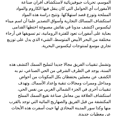
الموسم، تحريات جيوفيزيائية لاستكشاف أفران صناعة
الأمفورات أي الحوامل التي كان ينقل فيها الكاروم والمواد
المملحة وتوزع قصد استهلاكها. وتتيح دراسة هذه المواد
استكشاف المسالك التجارية وأسواق التصدير علما أن اسم ميناء
ليكسوس اكتشف مدونا في نقائش مصبوغة اختطها القدامى
بعناية على أمفورات تعود للفترة الرومانية، تم تسويقها في أرجاء
مختلفة من البحر الأبيض المتوسط، الشيء الذي يدل على توزيع
وتشمل تنقيبات الفريق مجالا جديدا لتمليح السمك اكتشف هذه
السنة، يوجد في الطرف الشرقي من الحي الصناعي، تم به
الكشف عن معملين يحتفظان بكل المكونات من أحواض
ومداخل وممرات ومجالات تنقية وإعداد الأسماك. وتهدف
تنقيبات أخرى في الجزء الشمالي الغربي من نفس الحي،
استكشاف العلاقة بين معامل صناعة نقيع السمك المملح
المكتشفة من قبل الفريق والصهاريج المائية التي توجد بالقرب
منها وكذا سور المدينة المحاذي لها حيث أسفرت هذه الأبحاث