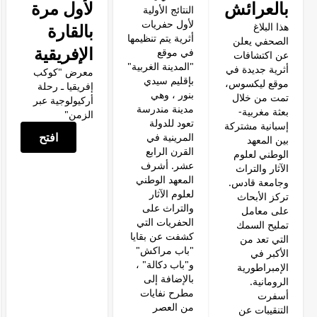
بالعرائش
لأول مرة
النتائج الأولية
لأول حفريات
بالقارة
هذا البلاغ
أثرية يتم تنظيمها
الصحفي يعلن
الإفريقية
في موقع
عن اكتشافات
"المدينة الغربية"
أثرية جديدة في
معرض "كوكب
بإقليم سيدي
موقع ليكسوس،
إفريقيا ـ رحلة
بنور ، وهي
تمت من خلال
أركيولوجية عبر
مدينة مندرسة
بعثة مغربية-
الزمن"
تعود للدولة
إسبانية مشتركة
افتح
المرينية في
بين المعهد
القرن الرابع
الوطني لعلوم
عشر. أشرف
الآثار والتراث
المعهد الوطني
وجامعة قادس.
لعلوم الآثار
تركز الأبحاث
والتراث على
على معامل
الحفريات التي
تمليح السمك
كشفت عن بقايا
التي تعد من
"باب مراكش"
الأكبر في
و"باب دكالة" ،
الإمبراطورية
بالإضافة إلى
الرومانية.
مطرح نفايات
أسفرت
من العصر
التنقيبات عن