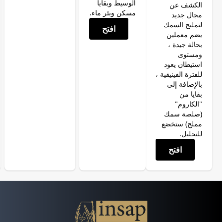
الوسيط وبقايا
الكشف عن
مسكن وبئر ماء.
مجال جديد
لتمليح السمك
افتح
يضم معملين
بحالة جيدة ،
ومستوى
استيطان يعود
للفترة الفينيقية ،
بالإضافة إلى
بقايا من
"الكاروم"
(صلصة سمك
مملح) ستخضع
للتحليل.
افتح