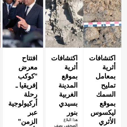
اكتشافات
اكتشافات
‎افتتاح
أثرية
أثرية
معرض
بمعامل
بموقع
"كوكب
تمليح
المدينة
إفريقيا ـ
السمك
الغربية
رحلة
بموقع
بسيدي
أركيولوجية
ليكسوس
بنور
عبر
الأثري
الزمن"
هذا البلاغ
الصحفي يصف